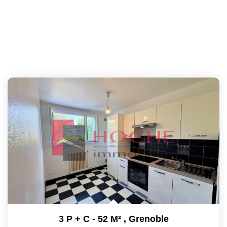
3 P + C - 52 M²
,
Grenoble