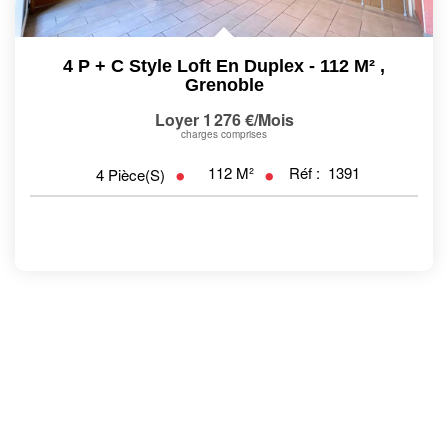
4 P + C Style Loft En Duplex - 112 M²
,
Grenoble
Loyer 1 276 €/mois
charges comprises
112
M²
Réf :
1391
4
Pièce(s)