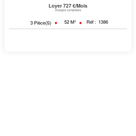
Loyer 727 €/mois
charges comprises
52
M²
Réf :
1386
3
Pièce(s)