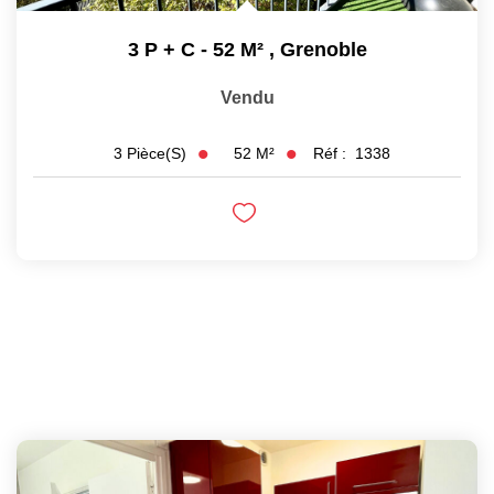
3 P + C - 52 M²
,
Grenoble
Vendu
52
M²
Réf :
1338
3
Pièce(s)