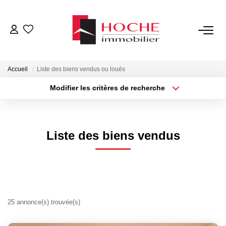
VENTES
Accueil
Liste des biens vendus ou loués
LOCATIONS
Modifier les critères de recherche
Type de transaction
Localisation
Acheter
Localisation
GESTION LOCATIVE
Type de bien
Sélectionnez...
Surface min
Liste des biens vendus
NOTRE AGENCE
Plus de critères
Budget max
ESTIMATION
Créer une alerte
CONTACT
25 annonce(s) trouvée(s)