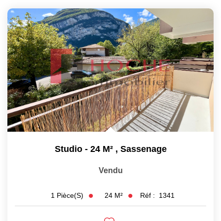
Studio - 24 M²
,
Sassenage
Vendu
24
M²
Réf :
1341
1
Pièce(s)