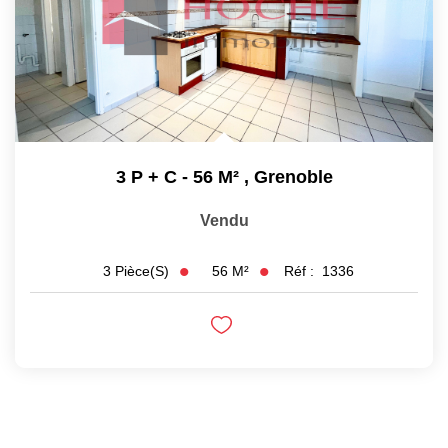
3 P + C - 56 M²
,
Grenoble
Vendu
56
M²
Réf :
1336
3
Pièce(s)