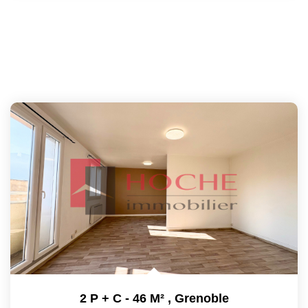
2 P + C - 46 M²
,
Grenoble