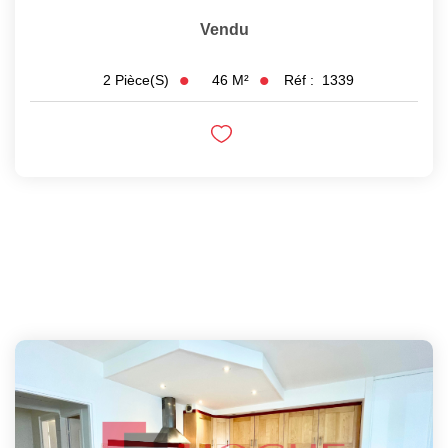
Vendu
46
M²
Réf :
1339
2
Pièce(s)