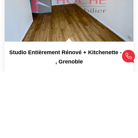
Studio Entièrement Rénové + Kitchenette - 18 M²
,
Grenoble
Vendu
18
M²
Réf :
1302
1
Pièce(s)