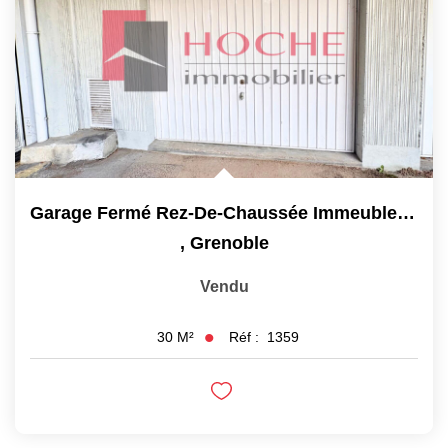
Garage Fermé Rez-De-Chaussée Immeuble - 30 M² - GRENOBLE
,
Grenoble
Vendu
Réf :
1359
30
M²