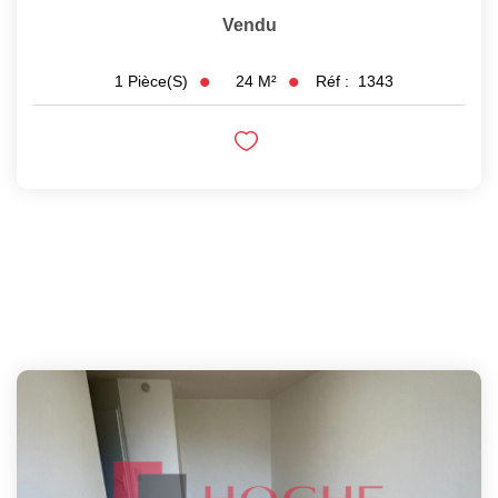
Vendu
24
M²
Réf :
1343
1
Pièce(s)