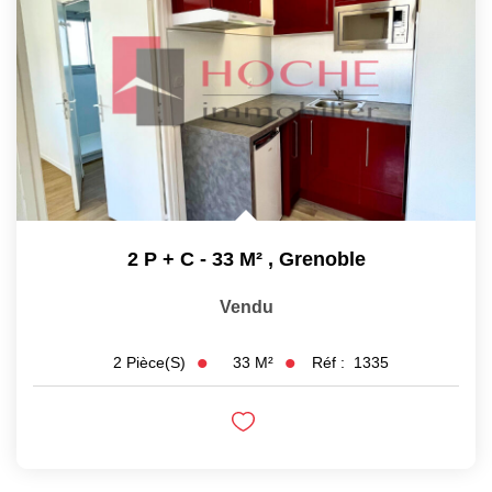
2 P + C - 33 M²
,
Grenoble
Vendu
33
M²
Réf :
1335
2
Pièce(s)