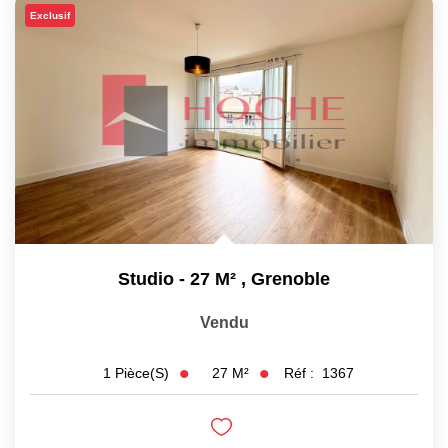
EXTRANET
Exclusif
Studio - 27 M²
,
Grenoble
Vendu
27
M²
Réf :
1367
1
Pièce(s)