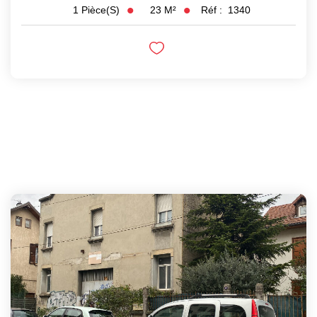
23
M²
Réf :
1340
1
Pièce(s)