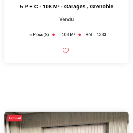
5 P + C - 108 M² - Garages
,
Grenoble
Vendu
108
M²
Réf :
1383
5
Pièce(s)
Exclusif