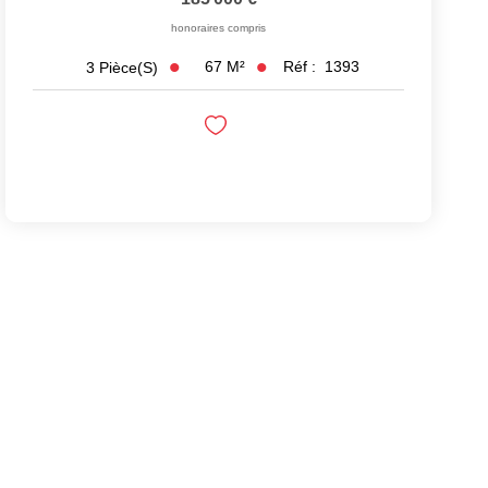
honoraires compris
67
M²
Réf :
1393
3
Pièce(s)