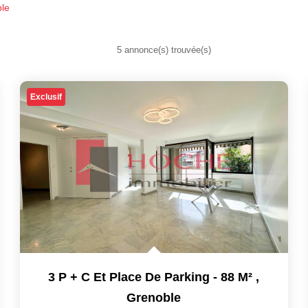
ble
5 annonce(s) trouvée(s)
Exclusif
3 P + C Et Place De Parking - 88 M²
,
Grenoble