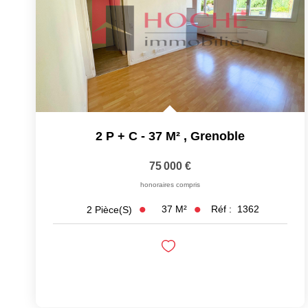
2 P + C - 37 M²
,
Grenoble
75 000 €
honoraires compris
37
M²
Réf :
1362
2
Pièce(s)