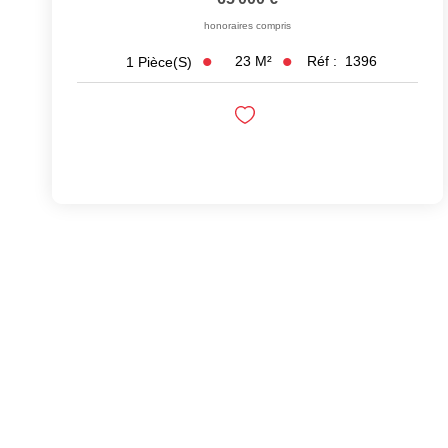
honoraires compris
23
M²
Réf :
1396
1
Pièce(s)