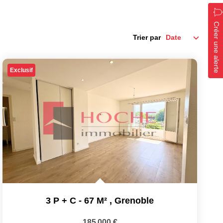
Créer une alerte
Trier par
Exclusif
3 P + C - 67 M²
,
Grenoble
185 000 €