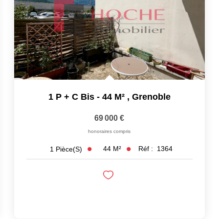
1 P + C Bis - 44 M²
,
Grenoble
69 000 €
honoraires compris
44
M²
Réf :
1364
1
Pièce(s)