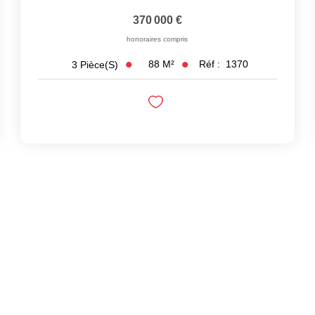
370 000 €
honoraires compris
88
M²
Réf :
1370
3
Pièce(s)