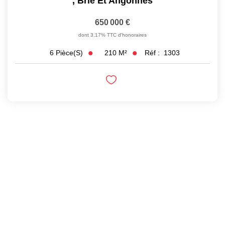
,
Brie Et Angonnes
650 000 €
dont 3,17% TTC d'honoraires
210
M²
Réf :
1303
6
Pièce(s)