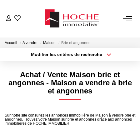
VENTES
Accueil
A vendre
Maison
Brie et angonnes
LOCATIONS
Modifier les critères de recherche
Type de transaction
Localisation
Acheter
Localisation
GESTION LOCATIVE
Achat / Vente Maison brie et
Type de bien
Sélectionnez...
Surface min
angonnes - Maison a vendre à brie
NOTRE AGENCE
et angonnes
Plus de critères
Budget max
ESTIMATION
Créer une alerte
Sur notre site consultez les annonces immobilière de Maison à vendre brie et
angonnes. Trouvez votre Maison sur brie et angonnes grâce aux annonces
immobilières de HOCHE IMMOBILIER.
CONTACT