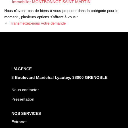
Immobilier MONTBONNOT SAINT MARTIN
EXTRANET
Nous n'avons pas de biens à vous proposer dans la catégorie pour le
moment , plusieurs options s'offrent à vous :
Transmettez-nous votre demande
L'AGENCE
8 Boulevard Maréchal Lyautey, 38000 GRENOBLE
Nous contacter
Présentation
NOS SERVICES
Extranet