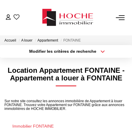
VENTES
Accueil
A louer
Appartement
FONTAINE
LOCATIONS
Modifier les critères de recherche
Type de transaction
Localisation
Acheter
Localisation
GESTION LOCATIVE
Location Appartement FONTAINE -
Type de bien
Sélectionnez...
Surface min
Appartement a louer à FONTAINE
NOTRE AGENCE
Plus de critères
Budget max
ESTIMATION
Sur notre site consultez les annonces immobilière de Appartement à louer
FONTAINE. Trouvez votre Appartement sur FONTAINE grâce aux annonces
Créer une alerte
immobilières de HOCHE IMMOBILIER.
CONTACT
Immobilier FONTAINE