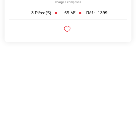
charges comprises
65
M²
Réf :
1399
3
Pièce(s)