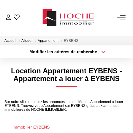
VENTES
Accueil
A louer
Appartement
EYBENS
LOCATIONS
Modifier les critères de recherche
Localisation
Type de transaction
Surface min
GESTION LOCATIVE
Location Appartement EYBENS -
Type de bien
Appartement a louer à EYBENS
Plus de critères
Budget max
NOTRE AGENCE
Créer une alerte
ESTIMATION
Sur notre site consultez les annonces immobilière de Appartement à louer
EYBENS. Trouvez votre Appartement sur EYBENS grâce aux annonces
immobilières de HOCHE IMMOBILIER.
CONTACT
Immobilier EYBENS