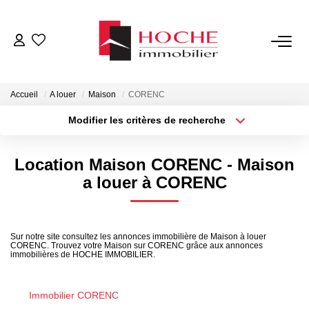
VENTES
Accueil
A louer
Maison
CORENC
LOCATIONS
Modifier les critères de recherche
Type de transaction
Localisation
Acheter
Localisation
GESTION LOCATIVE
Location Maison CORENC - Maison
Type de bien
Sélectionnez...
Surface min
a louer à CORENC
NOTRE AGENCE
Plus de critères
Budget max
ESTIMATION
Sur notre site consultez les annonces immobilière de Maison à louer
CORENC. Trouvez votre Maison sur CORENC grâce aux annonces
Créer une alerte
immobilières de HOCHE IMMOBILIER.
CONTACT
Immobilier CORENC