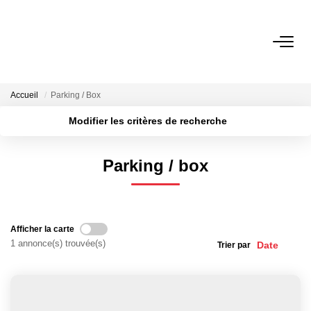
VENTES
Accueil
Parking / Box
LOCATIONS
Modifier les critères de recherche
Localisation
Type de transaction
Surface min
GESTION LOCATIVE
Parking / box
Type de bien
Plus de critères
Budget max
NOTRE AGENCE
Créer une alerte
Afficher la carte
ESTIMATION
1 annonce(s) trouvée(s)
Trier par
CONTACT