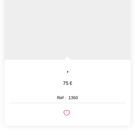
EXTRANET
,
75 €
Réf :
1360