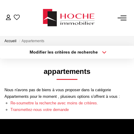
VENTES
Accueil
Appartements
LOCATIONS
Modifier les critères de recherche
Localisation
Type de transaction
Surface min
GESTION LOCATIVE
appartements
Type de bien
Plus de critères
Budget max
NOTRE AGENCE
Nous n'avons pas de biens à vous proposer dans la catégorie
Créer une alerte
Appartements pour le moment , plusieurs options s'offrent à vous :
ESTIMATION
Re-soumettre la recherche avec moins de critères.
Transmettez-nous votre demande
CONTACT