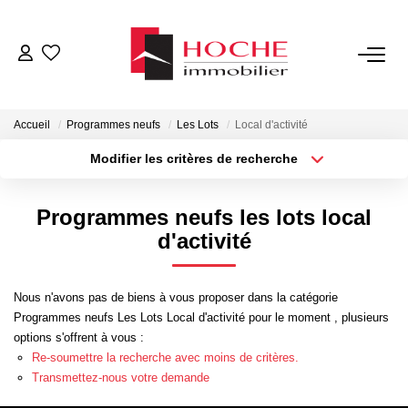
VENTES
Accueil
Programmes neufs
Les Lots
Local d'activité
LOCATIONS
Modifier les critères de recherche
Type de transaction
Localisation
Acheter
Localisation
GESTION LOCATIVE
Programmes neufs les lots local
Type de bien
Sélectionnez...
Surface min
d'activité
NOTRE AGENCE
Plus de critères
Budget max
Nous n'avons pas de biens à vous proposer dans la catégorie
ESTIMATION
Programmes neufs Les Lots Local d'activité pour le moment , plusieurs
Créer une alerte
options s'offrent à vous :
Re-soumettre la recherche avec moins de critères.
CONTACT
Transmettez-nous votre demande