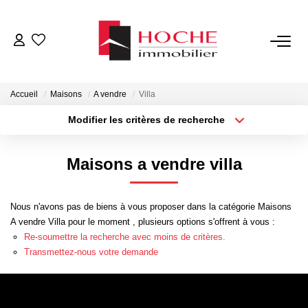
VENTES
Accueil
Maisons
A vendre
Villa
LOCATIONS
Modifier les critères de recherche
Type de transaction
Localisation
Acheter
Localisation
GESTION LOCATIVE
Maisons a vendre villa
Type de bien
Sélectionnez...
Surface min
NOTRE AGENCE
Nous n'avons pas de biens à vous proposer dans la catégorie Maisons
Plus de critères
Budget max
A vendre Villa pour le moment , plusieurs options s'offrent à vous :
ESTIMATION
Re-soumettre la recherche avec moins de critères.
Créer une alerte
Transmettez-nous votre demande
CONTACT