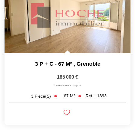
3 P + C - 67 M²
,
Grenoble
185 000 €
honoraires compris
67
M²
Réf :
1393
3
Pièce(s)