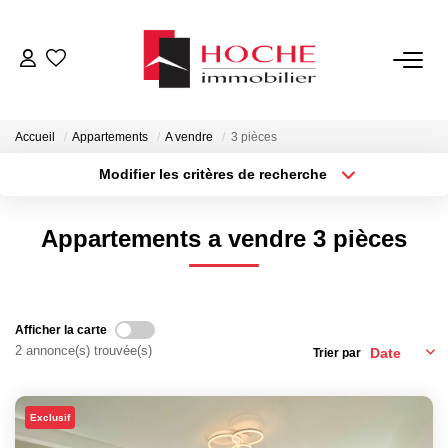
VENTES
Accueil
Appartements
A vendre
3 pièces
LOCATIONS
Modifier les critères de recherche
Type de transaction
Localisation
Acheter
Localisation
GESTION LOCATIVE
Appartements a vendre 3 pièces
Type de bien
Sélectionnez...
Surface min
NOTRE AGENCE
Plus de critères
Budget max
Afficher la carte
ESTIMATION
2 annonce(s) trouvée(s)
Trier par
Créer une alerte
CONTACT
Exclusif