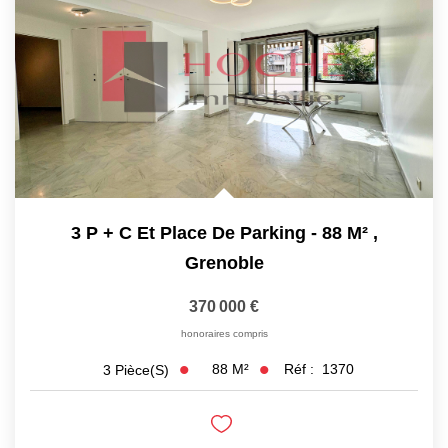
EXTRANET
3 P + C Et Place De Parking - 88 M²
,
Grenoble
370 000 €
honoraires compris
88
M²
Réf :
1370
3
Pièce(s)