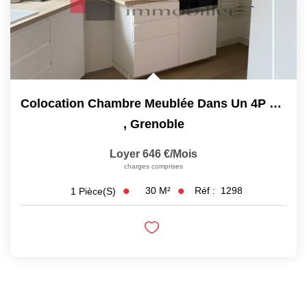
Colocation Chambre Meublée Dans Un 4P + C - 30 M²
,
Grenoble
Loyer 646 €/mois
charges comprises
30
M²
Réf :
1298
1
Pièce(s)