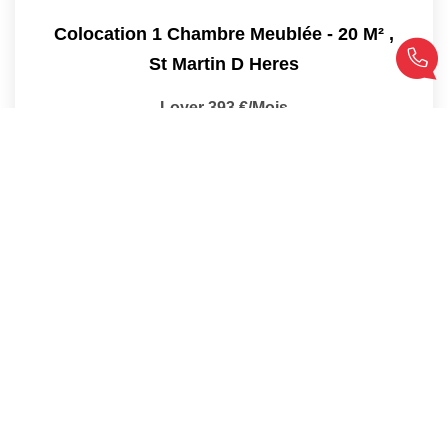
Colocation 1 Chambre Meublée - 20 M²
,
St Martin D Heres
Loyer 393 €/mois
charges comprises
20
M²
Réf :
1322
1
Pièce(s)