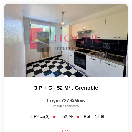
3 P + C - 52 M²
,
Grenoble
Loyer 727 €/mois
charges comprises
52
M²
Réf :
1386
3
Pièce(s)