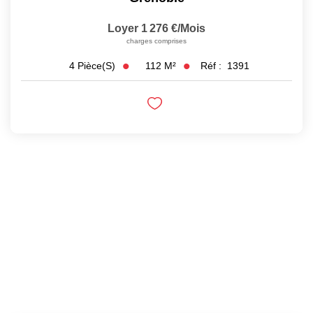
Loyer 1 276 €/mois
charges comprises
112
M²
Réf :
1391
4
Pièce(s)