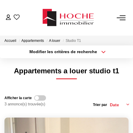
VENTES
Accueil
Appartements
A louer
Studio T1
LOCATIONS
Modifier les critères de recherche
Type de transaction
Localisation
Acheter
Localisation
GESTION LOCATIVE
Appartements a louer studio t1
Type de bien
Sélectionnez...
Surface min
NOTRE AGENCE
Plus de critères
Budget max
Afficher la carte
ESTIMATION
3 annonce(s) trouvée(s)
Trier par
Créer une alerte
CONTACT