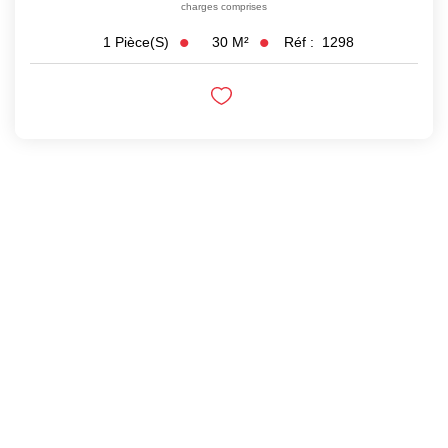
charges comprises
30
M²
Réf :
1298
1
Pièce(s)