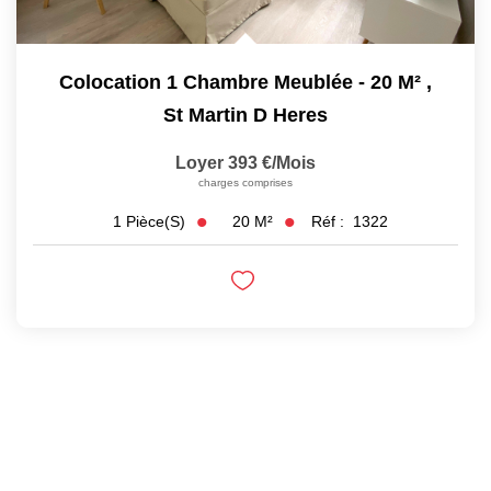
Colocation 1 Chambre Meublée - 20 M²
,
St Martin D Heres
Loyer 393 €/mois
charges comprises
20
M²
Réf :
1322
1
Pièce(s)