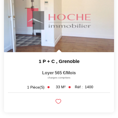
EXTRANET
1 P + C
,
Grenoble
Loyer 565 €/mois
charges comprises
33
M²
Réf :
1400
1
Pièce(s)