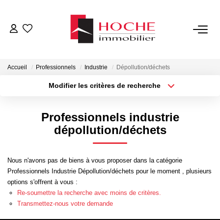
VENTES
Accueil
Professionnels
Industrie
Dépollution/déchets
LOCATIONS
Modifier les critères de recherche
Type de transaction
Localisation
Acheter
Localisation
GESTION LOCATIVE
Professionnels industrie
Type de bien
Sélectionnez...
Surface min
dépollution/déchets
NOTRE AGENCE
Plus de critères
Budget max
Nous n'avons pas de biens à vous proposer dans la catégorie
ESTIMATION
Professionnels Industrie Dépollution/déchets pour le moment , plusieurs
Créer une alerte
options s'offrent à vous :
Re-soumettre la recherche avec moins de critères.
CONTACT
Transmettez-nous votre demande