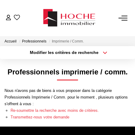
VENTES
Accueil
Professionnels
Imprimerie / Comm.
LOCATIONS
Modifier les critères de recherche
Type de transaction
Localisation
Acheter
Localisation
GESTION LOCATIVE
Professionnels imprimerie / comm.
Type de bien
Sélectionnez...
Surface min
NOTRE AGENCE
Nous n'avons pas de biens à vous proposer dans la catégorie
Plus de critères
Budget max
Professionnels Imprimerie / Comm. pour le moment , plusieurs options
ESTIMATION
s'offrent à vous :
Créer une alerte
Re-soumettre la recherche avec moins de critères.
Transmettez-nous votre demande
CONTACT