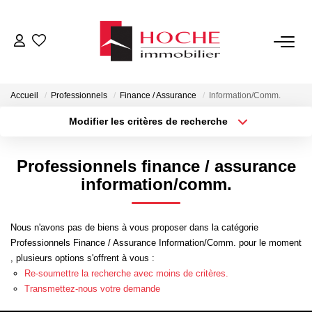
VENTES
Accueil
Professionnels
Finance / Assurance
Information/Comm.
LOCATIONS
Modifier les critères de recherche
Type de transaction
Localisation
Acheter
Localisation
GESTION LOCATIVE
Professionnels finance / assurance
Type de bien
Sélectionnez...
Surface min
information/comm.
NOTRE AGENCE
Plus de critères
Budget max
Nous n'avons pas de biens à vous proposer dans la catégorie
ESTIMATION
Professionnels Finance / Assurance Information/Comm. pour le moment
Créer une alerte
, plusieurs options s'offrent à vous :
Re-soumettre la recherche avec moins de critères.
CONTACT
Transmettez-nous votre demande