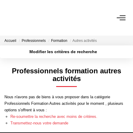
VENTES
Accueil
Professionnels
Formation
Autres activités
LOCATIONS
Modifier les critères de recherche
Localisation
Type de transaction
Surface min
GESTION LOCATIVE
Professionnels formation autres
Type de bien
activités
Plus de critères
Budget max
NOTRE AGENCE
Créer une alerte
Nous n'avons pas de biens à vous proposer dans la catégorie
ESTIMATION
Professionnels Formation Autres activités pour le moment , plusieurs
options s'offrent à vous :
Re-soumettre la recherche avec moins de critères.
CONTACT
Transmettez-nous votre demande