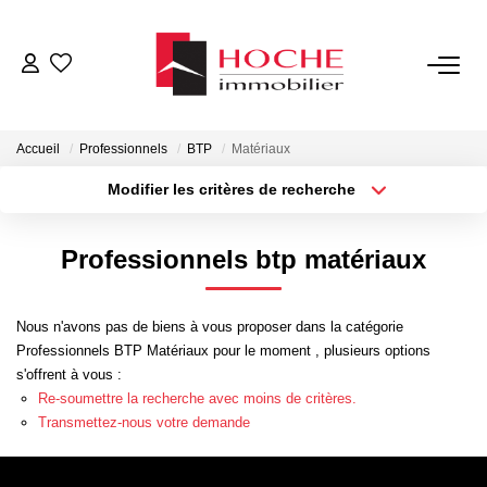
VENTES
Accueil
Professionnels
BTP
Matériaux
LOCATIONS
Modifier les critères de recherche
Type de transaction
Localisation
Acheter
Localisation
GESTION LOCATIVE
Professionnels btp matériaux
Type de bien
Sélectionnez...
Surface min
NOTRE AGENCE
Nous n'avons pas de biens à vous proposer dans la catégorie
Plus de critères
Budget max
Professionnels BTP Matériaux pour le moment , plusieurs options
ESTIMATION
s'offrent à vous :
Créer une alerte
Re-soumettre la recherche avec moins de critères.
Transmettez-nous votre demande
CONTACT