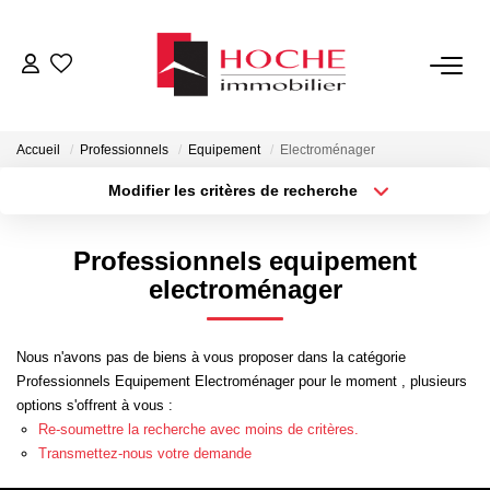
VENTES
Accueil
Professionnels
Equipement
Electroménager
LOCATIONS
Modifier les critères de recherche
Type de transaction
Localisation
Acheter
Localisation
GESTION LOCATIVE
Professionnels equipement
Type de bien
Sélectionnez...
Surface min
electroménager
NOTRE AGENCE
Plus de critères
Budget max
Nous n'avons pas de biens à vous proposer dans la catégorie
ESTIMATION
Professionnels Equipement Electroménager pour le moment , plusieurs
Créer une alerte
options s'offrent à vous :
Re-soumettre la recherche avec moins de critères.
CONTACT
Transmettez-nous votre demande