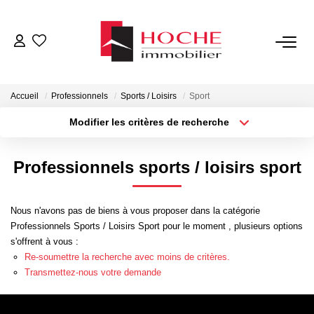
VENTES
Accueil
Professionnels
Sports / Loisirs
Sport
LOCATIONS
Modifier les critères de recherche
Type de transaction
Localisation
Acheter
Localisation
GESTION LOCATIVE
Professionnels sports / loisirs sport
Type de bien
Sélectionnez...
Surface min
NOTRE AGENCE
Nous n'avons pas de biens à vous proposer dans la catégorie
Plus de critères
Budget max
Professionnels Sports / Loisirs Sport pour le moment , plusieurs options
ESTIMATION
s'offrent à vous :
Créer une alerte
Re-soumettre la recherche avec moins de critères.
Transmettez-nous votre demande
CONTACT