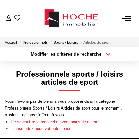
VENTES
Accueil
Professionnels
Sports / Loisirs
Articles de sport
LOCATIONS
Modifier les critères de recherche
Type de transaction
Localisation
Acheter
Localisation
GESTION LOCATIVE
Professionnels sports / loisirs
Type de bien
Sélectionnez...
Surface min
articles de sport
NOTRE AGENCE
Plus de critères
Budget max
Nous n'avons pas de biens à vous proposer dans la catégorie
ESTIMATION
Professionnels Sports / Loisirs Articles de sport pour le moment ,
Créer une alerte
plusieurs options s'offrent à vous :
Re-soumettre la recherche avec moins de critères.
CONTACT
Transmettez-nous votre demande