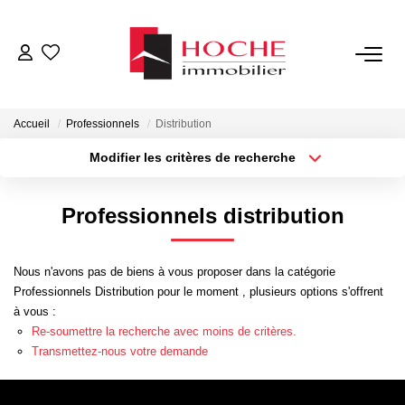
VENTES
Accueil
Professionnels
Distribution
LOCATIONS
Modifier les critères de recherche
Type de transaction
Localisation
Acheter
Localisation
GESTION LOCATIVE
Professionnels distribution
Type de bien
Sélectionnez...
Surface min
NOTRE AGENCE
Nous n'avons pas de biens à vous proposer dans la catégorie
Plus de critères
Budget max
Professionnels Distribution pour le moment , plusieurs options s'offrent
ESTIMATION
à vous :
Créer une alerte
Re-soumettre la recherche avec moins de critères.
Transmettez-nous votre demande
CONTACT