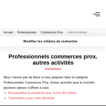
VENTES
Accueil
Professionnels
Commerces Prox.
Autres activités
LOCATIONS
Modifier les critères de recherche
Localisation
Type de transaction
Surface min
GESTION LOCATIVE
Professionnels commerces prox.
Type de bien
autres activités
Plus de critères
Budget max
NOTRE AGENCE
Créer une alerte
Nous n'avons pas de biens à vous proposer dans la catégorie
ESTIMATION
Professionnels Commerces Prox. Autres activités pour le moment ,
plusieurs options s'offrent à vous :
Re-soumettre la recherche avec moins de critères.
CONTACT
Transmettez-nous votre demande