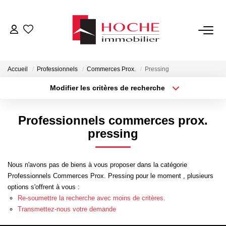
VENTES
Accueil
Professionnels
Commerces Prox.
Pressing
LOCATIONS
Modifier les critères de recherche
Type de transaction
Localisation
Acheter
Localisation
GESTION LOCATIVE
Professionnels commerces prox.
Type de bien
Sélectionnez...
Surface min
pressing
NOTRE AGENCE
Plus de critères
Budget max
Nous n'avons pas de biens à vous proposer dans la catégorie
ESTIMATION
Professionnels Commerces Prox. Pressing pour le moment , plusieurs
Créer une alerte
options s'offrent à vous :
Re-soumettre la recherche avec moins de critères.
CONTACT
Transmettez-nous votre demande