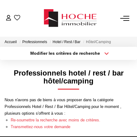
VENTES
Accueil
Professionnels
Hotel / Rest / Bar
Hôtel/Camping
LOCATIONS
Modifier les critères de recherche
Type de transaction
Localisation
Acheter
Localisation
GESTION LOCATIVE
Professionnels hotel / rest / bar
Type de bien
Sélectionnez...
Surface min
hôtel/camping
NOTRE AGENCE
Plus de critères
Budget max
Nous n'avons pas de biens à vous proposer dans la catégorie
ESTIMATION
Professionnels Hotel / Rest / Bar Hôtel/Camping pour le moment ,
Créer une alerte
plusieurs options s'offrent à vous :
Re-soumettre la recherche avec moins de critères.
CONTACT
Transmettez-nous votre demande