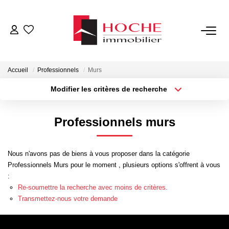
VENTES
Accueil
Professionnels
Murs
LOCATIONS
Modifier les critères de recherche
Type de transaction
Localisation
Acheter
Localisation
GESTION LOCATIVE
Professionnels murs
Type de bien
Sélectionnez...
Surface min
NOTRE AGENCE
Nous n'avons pas de biens à vous proposer dans la catégorie
Plus de critères
Budget max
Professionnels Murs pour le moment , plusieurs options s'offrent à vous
ESTIMATION
:
Créer une alerte
Re-soumettre la recherche avec moins de critères.
Transmettez-nous votre demande
CONTACT