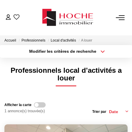
VENTES
Accueil
Professionnels
Local d'activités
A louer
LOCATIONS
Modifier les critères de recherche
Type de transaction
Localisation
Acheter
Localisation
GESTION LOCATIVE
Professionnels local d'activités a
Type de bien
Sélectionnez...
Surface min
louer
NOTRE AGENCE
Plus de critères
Budget max
ESTIMATION
Créer une alerte
Afficher la carte
1 annonce(s) trouvée(s)
Trier par
CONTACT