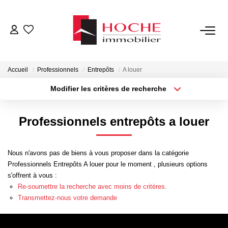
VENTES
Accueil
Professionnels
Entrepôts
A louer
LOCATIONS
Modifier les critères de recherche
Type de transaction
Localisation
Acheter
Localisation
GESTION LOCATIVE
Professionnels entrepôts a louer
Type de bien
Sélectionnez...
Surface min
NOTRE AGENCE
Nous n'avons pas de biens à vous proposer dans la catégorie
Plus de critères
Budget max
Professionnels Entrepôts A louer pour le moment , plusieurs options
ESTIMATION
s'offrent à vous :
Créer une alerte
Re-soumettre la recherche avec moins de critères.
Transmettez-nous votre demande
CONTACT