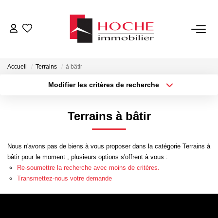
VENTES
Accueil
Terrains
à bâtir
LOCATIONS
Modifier les critères de recherche
Type de transaction
Localisation
Acheter
Localisation
GESTION LOCATIVE
Terrains à bâtir
Type de bien
Sélectionnez...
Surface min
NOTRE AGENCE
Nous n'avons pas de biens à vous proposer dans la catégorie Terrains à
Plus de critères
Budget max
bâtir pour le moment , plusieurs options s'offrent à vous :
ESTIMATION
Re-soumettre la recherche avec moins de critères.
Créer une alerte
Transmettez-nous votre demande
CONTACT