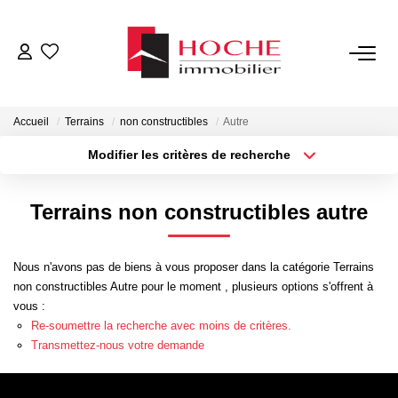
VENTES
Accueil
Terrains
non constructibles
Autre
LOCATIONS
Modifier les critères de recherche
Localisation
Type de transaction
Surface min
GESTION LOCATIVE
Terrains non constructibles autre
Type de bien
Plus de critères
Budget max
NOTRE AGENCE
Nous n'avons pas de biens à vous proposer dans la catégorie Terrains
Créer une alerte
non constructibles Autre pour le moment , plusieurs options s'offrent à
ESTIMATION
vous :
Re-soumettre la recherche avec moins de critères.
Transmettez-nous votre demande
CONTACT