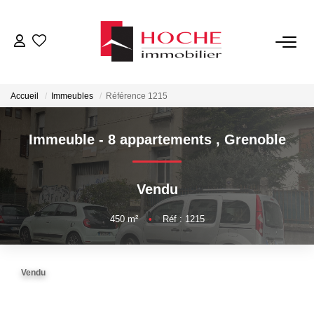
VENTES
Accueil
Immeubles
Référence 1215
LOCATIONS
Immeuble - 8 appartements
,
Grenoble
GESTION LOCATIVE
Vendu
NOTRE AGENCE
450
m²
•
Réf : 1215
ESTIMATION
Vendu
CONTACT