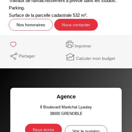
Travaux de raffraichissement à prévoir dans les studios.
Parking.
Surface de la parcelle cadastrale 532 m².
Nos honoraires
Nous contacter
Imprimer
Partager
Calculer mon budget
Agence
8 Boulevard Maréchal Lyautey
38000
GRENOBLE
Nous écrire
Voir le numéro