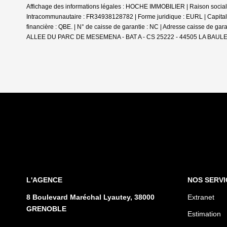
Affichage des informations légales : HOCHE IMMOBILIER | Raison soci
Intracommunautaire : FR34938128782 | Forme juridique : EURL | Capital 
financière : QBE. | N° de caisse de garantie : NC | Adresse caisse de g
ALLEE DU PARC DE MESEMENA - BAT A - CS 25222 - 44505 LA BAULE C
L'AGENCE
NOS SERVI
8 Boulevard Maréchal Lyautey, 38000
Extranet
GRENOBLE
Estimation