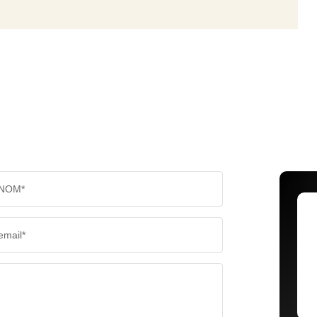
NOM*
email*