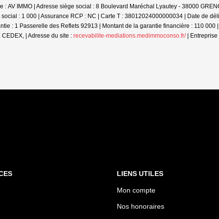
ale : AV IMMO | Adresse siège social : 8 Boulevard Maréchal Lyautey - 38000 G
social : 1 000 | Assurance RCP : NC |
Carte T : 38012024000000034 | Date de déliv
arantie : 1 Passerelle des Reflets 92913 | Montant de la garantie financière : 11
EDEX, | Adresse du site :
recevabilite-mediations.medimmoconso.fr/
|
Entreprise
CES
LIENS UTILES
Mon compte
Nos honoraires