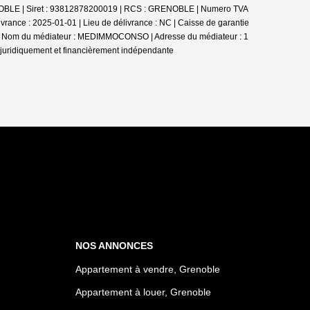
RENOBLE | Siret : 93812878200019 | RCS : GRENOBLE | Numero TVA
rance : 2025-01-01 | Lieu de délivrance : NC | Caisse de garantie
0 000 | Nom du médiateur : MEDIMMOCONSO | Adresse du médiateur : 1
 juridiquement et financièrement indépendante
NOS ANNONCES
Appartement à vendre, Grenoble
Appartement à louer, Grenoble