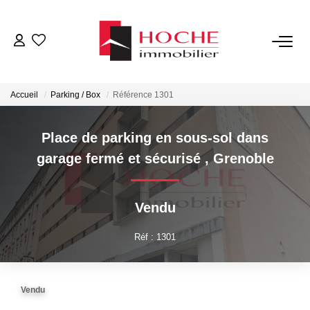
VENTES
Accueil
Parking / Box
Référence 1301
LOCATIONS
Place de parking en sous-sol dans
GESTION LOCATIVE
garage fermé et sécurisé
,
Grenoble
NOTRE AGENCE
Vendu
ESTIMATION
Réf : 1301
CONTACT
Vendu