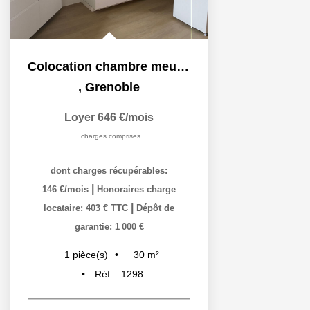
Colocation chambre meublée dans un 4P + C - 30 m²
,
Grenoble
Loyer 646 €/mois
charges comprises
dont charges récupérables:
|
146 €/mois
Honoraires charge
|
locataire: 403 € TTC
Dépôt de
garantie: 1 000 €
30
m²
1
pièce(s)
Réf :
1298