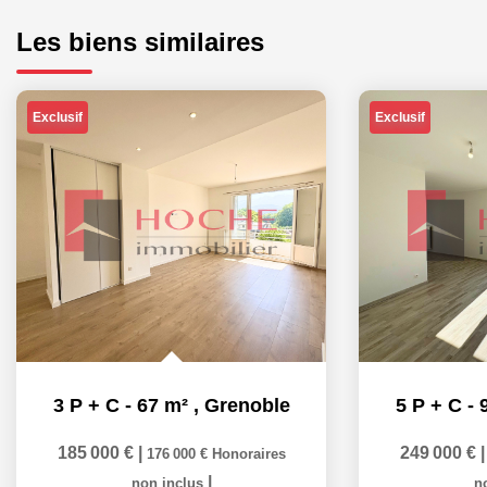
Les biens similaires
Exclusif
Exclusif
3 P + C - 67 m²
,
Grenoble
5 P + C - 
185 000 €
|
249 000 €
176 000 €
Honoraires
|
non inclus
n