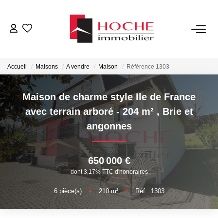
VENTES
Accueil
Maisons
A vendre
Maison
Référence 1303
LOCATIONS
Maison de charme style Ile de France
GESTION LOCATIVE
avec terrain arboré - 204 m²
,
Brie et
angonnes
NOTRE AGENCE
650 000 €
ESTIMATION
dont 3,17% TTC d'honoraires
6
pièce(s)
•
210
m²
•
Réf : 1303
CONTACT