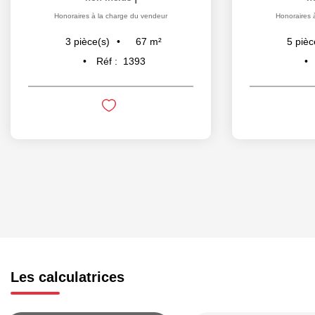
Honoraires à la charge du vendeur
Honoraires 
67
m²
3
pièce(s)
5
pièc
Réf :
1393
Les calculatrices