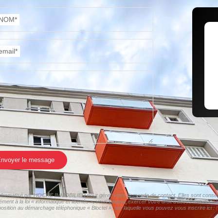
NOM*
email*
nvoyer le message
r informatisé par HOCHE IMMOBILIER pour gérer votre demande de contact. Elles sont conservé
mément à la loi « informatique et libertés », vous pouvez exercer votre droit d'accès aux do
osition au démarchage téléphonique « Bloctel », sur laquelle vous pouvez vous inscrire ici :