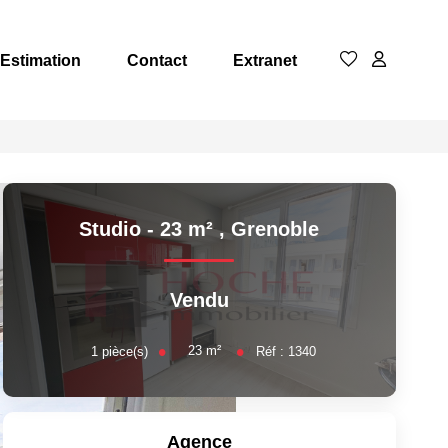
Estimation
Contact
Extranet
Studio - 23 m²
,
Grenoble
Vendu
23
m²
1
pièce(s)
Réf :
1340
Agence