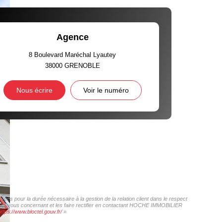
Agence
8 Boulevard Maréchal Lyautey
38000
GRENOBLE
Nous écrire
Voir le numéro
es pour la durée nécessaire à la gestion de la relation client dans le respect
nnées vous concernant et les faire rectifier en contactant HOCHE IMMOBILIER
https://www.bloctel.gouv.fr/
»