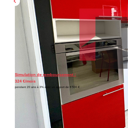
Simulation de remboursement :
324 €/mois
pendant 20 ans à 3% avec un apport de 6 500 €
Description
Réf : 1340
Dans un immeuble ravalé au 45 Rue Mallifaud, à 5 mins à pi