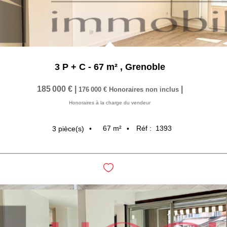
3 P + C - 67 m²
,
Grenoble
185 000 €
|
|
176 000 €
Honoraires non inclus
Honoraires à la charge du vendeur
67
m²
Réf :
1393
3
pièce(s)