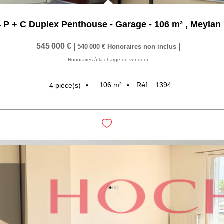
4 P + C Duplex Penthouse - Garage - 106 m²
,
Meylan
545 000 €
|
|
540 000 €
Honoraires non inclus
Honoraires à la charge du vendeur
106
m²
Réf :
1394
4
pièce(s)