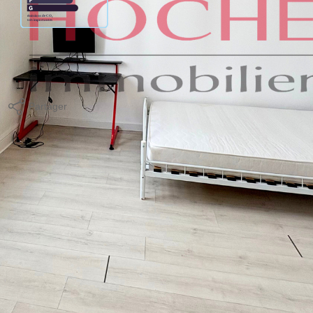
age standard entre 680€ et 960€. indexées aux années 2021,2022
Partager
Calculer mon budget