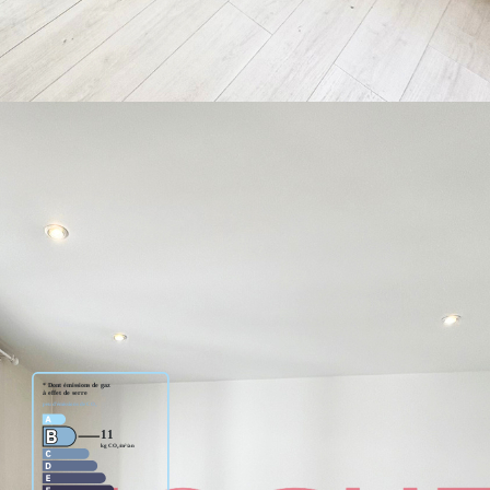
e de 18.91 m² avec double fenêtres et cuisine équipée ouverte
nt la SDB composée d'une douche, d'un meuble vasque et des WC.
itrage, DPE en E, chauffage individuel électrique. Appartement