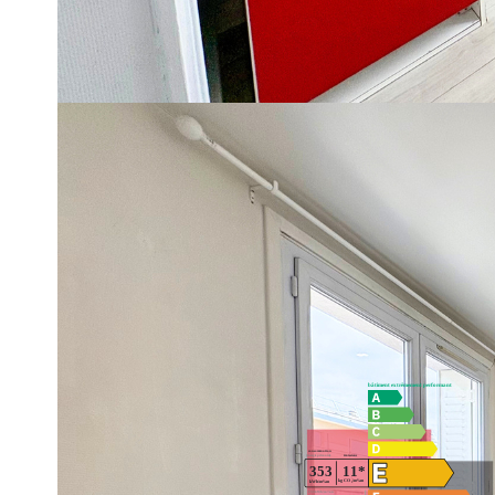
23 m² au 3ème étage sur 4 (sans ascenseur). Pièce principal
sur la pièce principale. Hall d'entrée de 2.16 m² desserva
Appartement en très bon état général, fenêtres PVC double v
vendu avec cave.
Taxe foncière : 875 €
Charges annuelles : 258 €
Vendu avec locataire en place.
Taux de rentabilité : 6.33 %
Diagnostics énergétiques