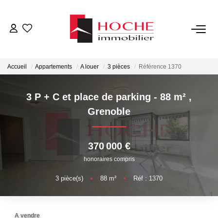
VENTES
Accueil
Appartements
A louer
3 pièces
Référence 1370
LOCATIONS
3 P + C et place de parking - 88 m²
,
GESTION LOCATIVE
Grenoble
NOTRE AGENCE
370 000 €
honoraires compris
ESTIMATION
3
pièce(s)
•
88
m²
•
Réf : 1370
CONTACT
A vendre