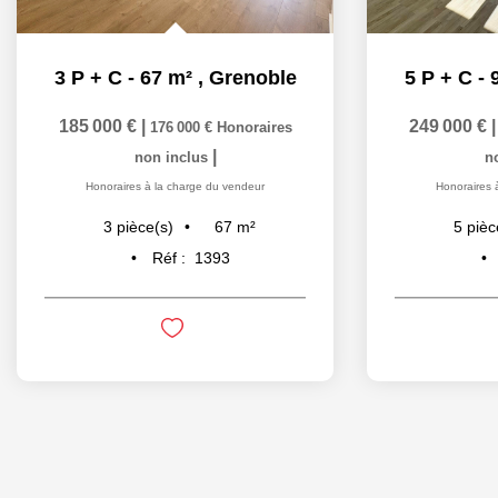
3 P + C - 67 m²
,
Grenoble
5 P + C - 
185 000 €
|
249 000 €
176 000 €
Honoraires
|
non inclus
n
Honoraires à la charge du vendeur
Honoraires 
67
m²
3
pièce(s)
5
pièc
Réf :
1393