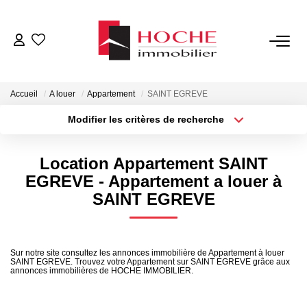
VENTES
Accueil
A louer
Appartement
SAINT EGREVE
LOCATIONS
Modifier les critères de recherche
Type de transaction
Localisation
Acheter
Localisation
GESTION LOCATIVE
Location Appartement SAINT
Type de bien
Sélectionnez...
Surface min
EGREVE - Appartement a louer à
NOTRE AGENCE
SAINT EGREVE
Plus de critères
Budget max
ESTIMATION
Créer une alerte
Sur notre site consultez les annonces immobilière de Appartement à louer
SAINT EGREVE. Trouvez votre Appartement sur SAINT EGREVE grâce aux
annonces immobilières de HOCHE IMMOBILIER.
CONTACT