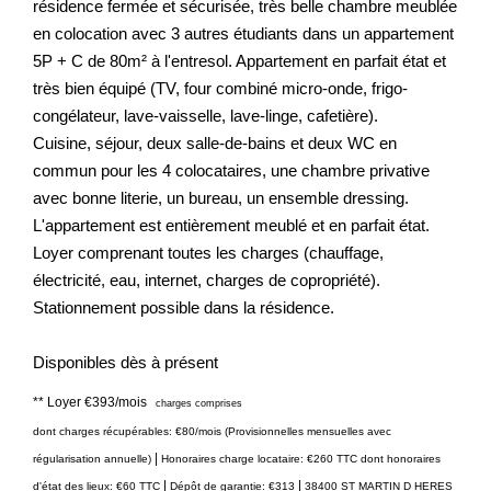
résidence fermée et sécurisée, très belle chambre meublée
en colocation avec 3 autres étudiants dans un appartement
5P + C de 80m² à l'entresol. Appartement en parfait état et
très bien équipé (TV, four combiné micro-onde, frigo-
congélateur, lave-vaisselle, lave-linge, cafetière).
Cuisine, séjour, deux salle-de-bains et deux WC en
commun pour les 4 colocataires, une chambre privative
avec bonne literie, un bureau, un ensemble dressing.
L'appartement est entièrement meublé et en parfait état.
Loyer comprenant toutes les charges (chauffage,
électricité, eau, internet, charges de copropriété).
Stationnement possible dans la résidence.
Disponibles dès à présent
**
Loyer €393/mois
charges comprises
dont charges récupérables: €80/mois (Provisionnelles mensuelles avec
|
régularisation annuelle)
Honoraires charge locataire: €260 TTC
dont honoraires
|
|
d'état des lieux: €60 TTC
Dépôt de garantie: €313
38400 ST MARTIN D HERES