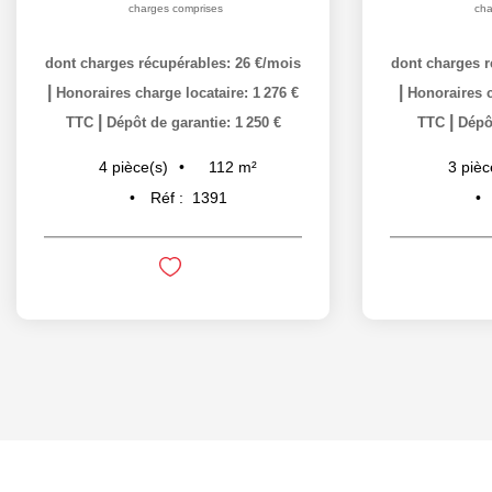
charges comprises
cha
dont charges récupérables: 26 €/mois
dont charges r
|
|
Honoraires charge locataire: 1 276 €
Honoraires c
|
|
TTC
Dépôt de garantie: 1 250 €
TTC
Dépôt
112
m²
4
pièce(s)
3
pièc
Réf :
1391