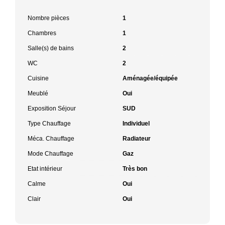
Nombre pièces
1
Chambres
1
Salle(s) de bains
2
WC
2
Cuisine
Aménagée/équipée
Meublé
Oui
Exposition Séjour
SUD
Type Chauffage
Individuel
Méca. Chauffage
Radiateur
Mode Chauffage
Gaz
Etat intérieur
Très bon
Calme
Oui
Clair
Oui