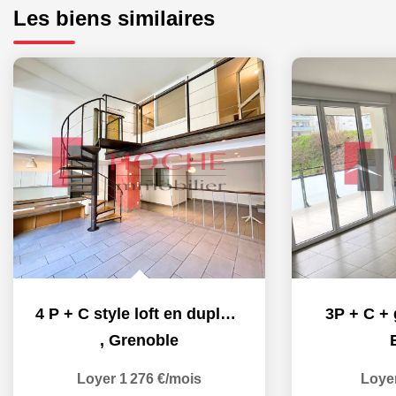
Les biens similaires
4 P + C style loft en duplex - 112 m²
3P + C + 
,
Grenoble
Loyer 1 276 €/mois
Loye