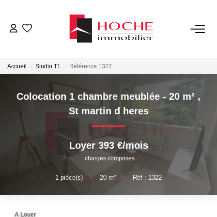
VENTES
Accueil
Studio T1
Référence 1322
LOCATIONS
Colocation 1 chambre meublée - 20 m²
,
GESTION LOCATIVE
St martin d heres
NOTRE AGENCE
Loyer 393 €/mois
charges comprises
ESTIMATION
1
pièce(s)
•
20
m²
•
Réf : 1322
CONTACT
A Louer