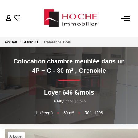
VENTES
Accueil
Studio T1
Référence 1298
LOCATIONS
Colocation chambre meublée dans un
GESTION LOCATIVE
4P + C - 30 m²
,
Grenoble
NOTRE AGENCE
Loyer 646 €/mois
charges comprises
ESTIMATION
1
pièce(s)
•
30
m²
•
Réf : 1298
CONTACT
A Louer