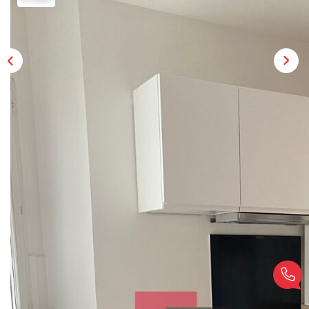
EXTRANET
Description
Réf : 1298
36 Rue Bizanet, GNB, dans le quartier très recherché de
l'Ile-Verte, à proximité de tous les commerces et au pied