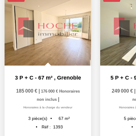
3 P + C - 67 m²
,
Grenoble
5 P + C - 
185 000 €
|
249 000 €
176 000 €
Honoraires
|
non inclus
n
Honoraires à la charge du vendeur
Honoraires 
67
m²
3
pièce(s)
5
pièc
Réf :
1393