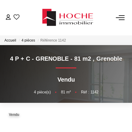
VENTES
Accueil
4 pièces
Référence 1142
LOCATIONS
4 P + C - GRENOBLE - 81 m2
,
Grenoble
GESTION LOCATIVE
Vendu
NOTRE AGENCE
4
pièce(s)
•
81
m²
•
Réf : 1142
ESTIMATION
Vendu
CONTACT