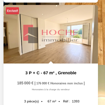
Exclusif
3 P + C - 67 m²
,
Grenoble
185 000 €
|
|
176 000 €
Honoraires non inclus
Honoraires à la charge du vendeur
67
m²
Réf :
1393
3
pièce(s)