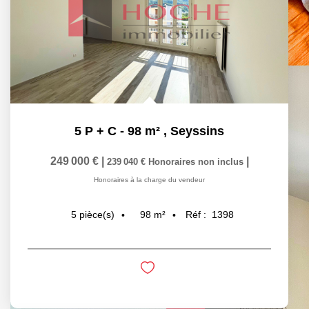
5 P + C - 98 m²
,
Seyssins
249 000 €
|
|
239 040 €
Honoraires non inclus
Honoraires à la charge du vendeur
98
m²
Réf :
1398
5
pièce(s)