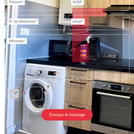
Prénom*
NOM*
N° de téléphone*
email*
Message*
Envoyer le message