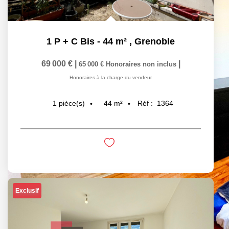
1 P + C Bis - 44 m²
,
Grenoble
69 000 €
|
|
65 000 €
Honoraires non inclus
Honoraires à la charge du vendeur
44
m²
Réf :
1364
1
pièce(s)
Exclusif