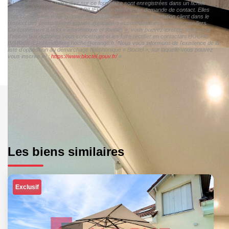
« Les informations recueillies sur ce formulaire sont enregistrées dans un fichier
informatisé par HOCHE IMMOBILIER pour gérer votre demande de contact. Elles
sont conservées pour la durée nécessaire à la gestion de la relation client dans le
respect des prescriptions légales applicables et sont destinées à nos conseillers
Conformément à la loi « informatique et libertés », vous pouvez exercer votre droit
d'accès aux données vous concernant et les faire rectifier en contactant HOCHE
IMMOBILIER immobiliere.hoche@orange.fr. Nous vous informons de l'existence de la
liste d'opposition au démarchage téléphonique « Bloctel », sur laquelle vous pouvez
vous inscrire ici :
https://www.bloctel.gouv.fr/
»
Les biens similaires
Exclusif