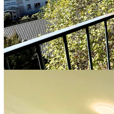
ascenseur) expositions Sud et Nord (appartement
traversant). Grand séjour de 15 m² exposition plein Sud
avec vue imprenable sur le Vercors et balcon de 3 m², deux
chambres équivalentes avec parquet chêne, cuisine
équipée, SDB entièrement refaite avec douche et meuble
vasque et WC séparé.
Appartement en parfait état général, fenêtres PVC double
vitrage, DPE en C, chauffage individuel électrique (cumulus
extra-plat neuf). Appartement vendu avec cave.
Taxe foncière : 1 276 €
Charges annuelles : 900 €
Pas d'encadrement des loyers.
Vendu avec locataires en place.
Taux de rentabilité : 5.40 %
Nos honoraires
Nous contacter