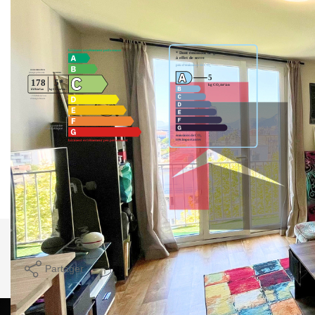
Diagnostics énergétiques
Montant estimé des dépenses annuelles d'énergie pour un
usage standard entre 770€ et 1090€. indexées aux années
2021,2022 et 2023 (abonnement compris).
Imprimer
Partager
Calculer mon budget