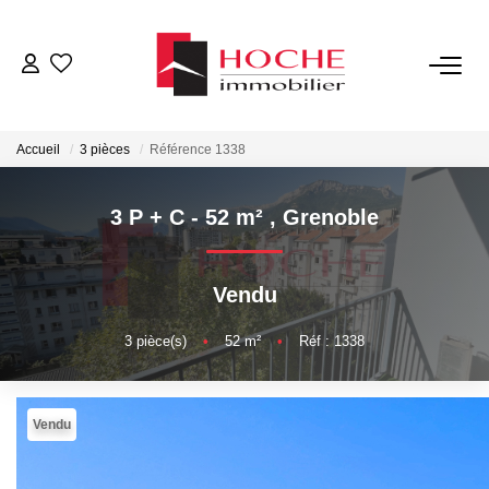
VENTES
Accueil
3 pièces
Référence 1338
LOCATIONS
3 P + C - 52 m²
,
Grenoble
GESTION LOCATIVE
Vendu
NOTRE AGENCE
3
pièce(s)
•
52
m²
•
Réf : 1338
ESTIMATION
Vendu
CONTACT