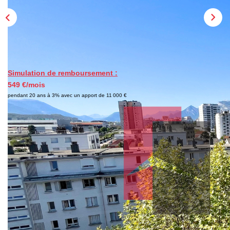
EXTRANET
Simulation de remboursement :
549 €/mois
pendant 20 ans à 3% avec un apport de 11 000 €
Description
Réf : 1338
Dans une copropriété fermée et sécurisée, à 3 mins à pied
de l'arrêt de tram E arrêt Alliés, et dans un immeuble ravalé
(avec isolation extérieure) au 21 Chemin Meney, découvrez
ce charmant 3 P + C de 52 m² au 6ème étage sur 7 (avec