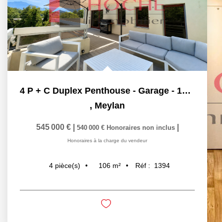
4 P + C Duplex Penthouse - Garage - 106 m²
,
Meylan
545 000 €
|
|
540 000 €
Honoraires non inclus
Honoraires à la charge du vendeur
106
m²
Réf :
1394
4
pièce(s)