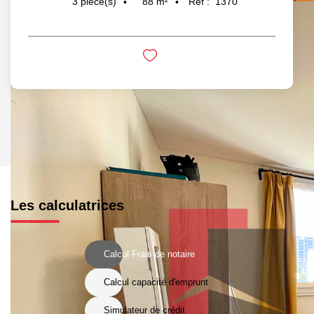
88
m²
Réf :
1370
3
pièce(s)
Les calculatrices
Calcul Frais de notaire
Calcul capacité d'emprunt
Simulateur de crédit