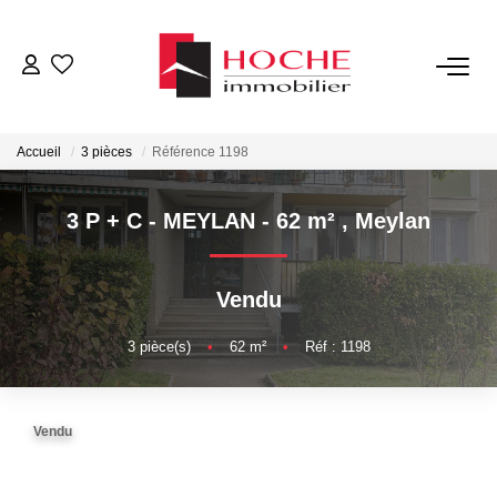
VENTES
Accueil
3 pièces
Référence 1198
LOCATIONS
3 P + C - MEYLAN - 62 m²
,
Meylan
GESTION LOCATIVE
Vendu
NOTRE AGENCE
3
pièce(s)
•
62
m²
•
Réf : 1198
ESTIMATION
Vendu
CONTACT