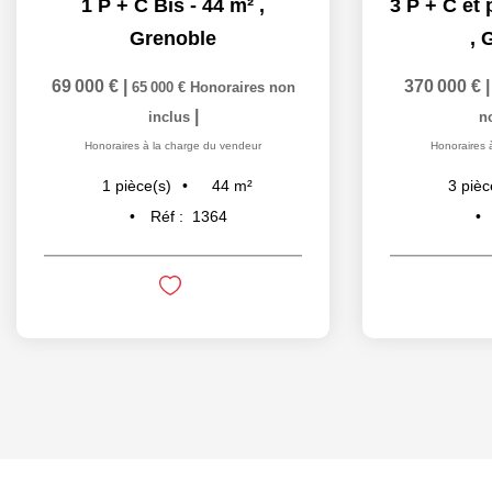
1 P + C Bis - 44 m²
,
Grenoble
,
G
69 000 €
|
370 000 €
65 000 €
Honoraires non
|
inclus
n
Honoraires à la charge du vendeur
Honoraires 
44
m²
1
pièce(s)
3
pièc
Réf :
1364