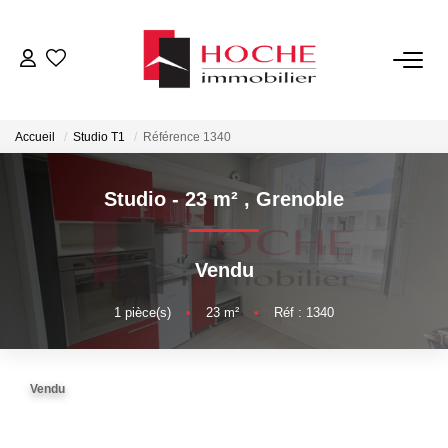
VENTES
Accueil
Studio T1
Référence 1340
LOCATIONS
Studio - 23 m²
,
Grenoble
GESTION LOCATIVE
Vendu
NOTRE AGENCE
1
pièce(s)
•
23
m²
•
Réf : 1340
ESTIMATION
Vendu
CONTACT