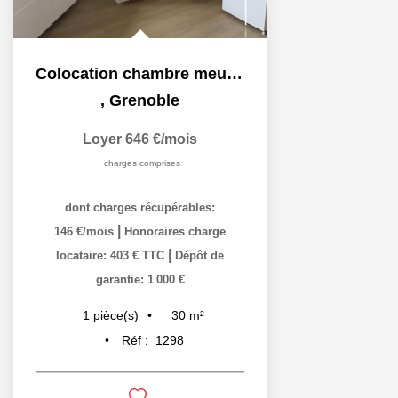
Colocation chambre meublée dans un 4P + C - 30 m²
,
Grenoble
Loyer 646 €/mois
charges comprises
dont charges récupérables:
|
146 €/mois
Honoraires charge
|
locataire: 403 € TTC
Dépôt de
garantie: 1 000 €
30
m²
1
pièce(s)
Réf :
1298