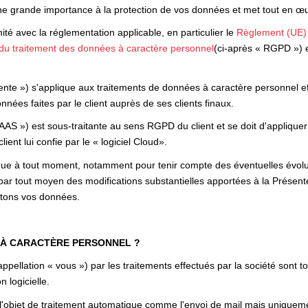
 grande importance à la protection de vos données et met tout en œuv
 avec la réglementation applicable, en particulier le
Règlement (UE) 
d du traitement des données à caractère personnel
(ci-après « RGPD ») e
nte ») s'applique aux traitements de données à caractère personnel effe
nnées faites par le client auprès de ses clients finaux.
SAAS ») est sous-traitante au sens RGPD du client et se doit d'appliquer
client lui confie par le « logiciel Cloud».
ique à tout moment, notamment pour tenir compte des éventuelles évoluti
par tout moyen des modifications substantielles apportées à la Présen
aitons vos données.
 À CARACTÈRE PERSONNEL ?
pellation « vous ») par les traitements effectués par la société sont 
n logicielle.
 l'objet de traitement automatique comme l'envoi de mail mais uniqueme