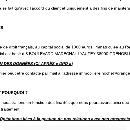
 se fait qu'avec l'accord du client et uniquement à des fins de mainten
ES
de droit français, au capital social de 1000 euros, immatriculée au 
ocial est basé à 8 BOULEVARD MARECHAL LYAUTEY 38000 GRENOBLE (
 DES DONNÉES (CI-APRÈS « DPO »)
peut être contacté par mail à l'adresse immobiliere.hoche@orange.
T POURQUOI ?
nous traitons en fonction des finalités que nous poursuivons ainsi que
 traitement.
Opérations liées à la gestion de nos relations avec nos prospect