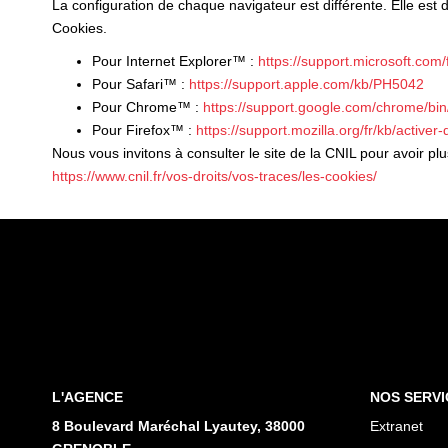
La configuration de chaque navigateur est différente. Elle est
Cookies.
Pour Internet Explorer™ :
https://support.microsoft.co
Pour Safari™ :
https://support.apple.com/kb/PH5042
Pour Chrome™ :
https://support.google.com/chrome/b
Pour Firefox™ :
https://support.mozilla.org/fr/kb/activer
Nous vous invitons à consulter le site de la CNIL pour avoir p
https://www.cnil.fr/vos-droits/vos-traces/les-cookies/
L'AGENCE
NOS SERVI
8 Boulevard Maréchal Lyautey, 38000
Extranet