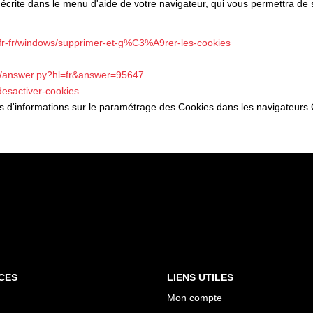
 décrite dans le menu d'aide de votre navigateur, qui vous permettra de
m/fr-fr/windows/supprimer-et-g%C3%A9rer-les-cookies
in/answer.py?hl=fr&answer=95647
-desactiver-cookies
lus d'informations sur le paramétrage des Cookies dans les navigateurs 
CES
LIENS UTILES
Mon compte