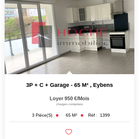
3P + C + Garage - 65 M²
,
Eybens
Loyer 950 €/mois
charges comprises
65
M²
Réf :
1399
3
Pièce(s)