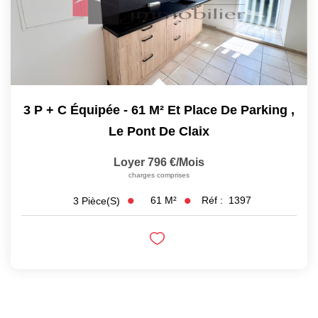
3 P + C Équipée - 61 M² Et Place De Parking
,
Le Pont De Claix
Loyer 796 €/mois
charges comprises
61
M²
Réf :
1397
3
Pièce(s)