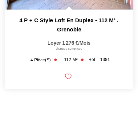
4 P + C Style Loft En Duplex - 112 M²
,
Grenoble
Loyer 1 276 €/mois
charges comprises
112
M²
Réf :
1391
4
Pièce(s)