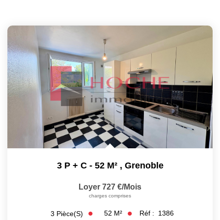
3 P + C - 52 M²
,
Grenoble
Loyer 727 €/mois
charges comprises
52
M²
Réf :
1386
3
Pièce(s)