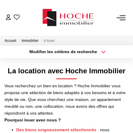
VENTES
Accueil
Immobilier
A louer
LOCATIONS
Modifier les critères de recherche
Type de transaction
Localisation
Louer
Localisation
GESTION LOCATIVE
La location avec Hoche Immobilier
Type de bien
Sélectionnez...
Surface min
NOTRE AGENCE
Vous recherchez un bien en location ? Hoche Immobilier vous
Plus de critères
Budget max
propose une sélection de biens adaptés à vos besoins et à votre
style de vie. Que vous cherchiez une maison, un appartement
ESTIMATION
Créer une alerte
meublé ou non, une collocation, nous avons des offres qui
répondront à vos attentes.
CONTACT
Pourquoi louer avec nous ?
Des biens soigneusement sélectionnés
:
nous