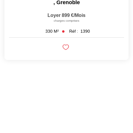
,
Grenoble
Loyer 899 €/mois
charges comprises
Réf :
1390
330
M²