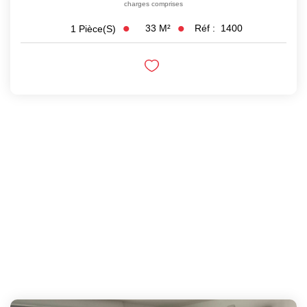
charges comprises
33
M²
Réf :
1400
1
Pièce(s)