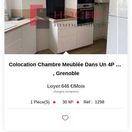
Colocation Chambre Meublée Dans Un 4P + C - 30 M²
,
Grenoble
Loyer 646 €/mois
charges comprises
30
M²
Réf :
1298
1
Pièce(s)